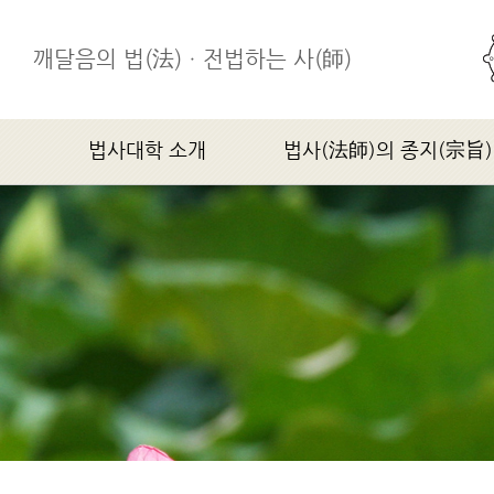
깨달음의 법(法)ㆍ전법하는 사(師)
법사대학 소개
법사(法師)의 종지(宗旨)
학장스님 인사말
법사(法師)의 종지(宗旨)
법사대학소개
연혁
조직기구
찾아오시는 길