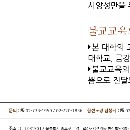
사양성만을 
불교교육
본 대학의 
대학교, 금
불교교육의 
쁨으로 전달
문의 :
02-733-1959 / 02-720-1836
참선도량 삼봉사 :
0
주소 :
(우) 03150 | 서울특별시 종로구 우정국로45-3(견지동,한선빌딩3