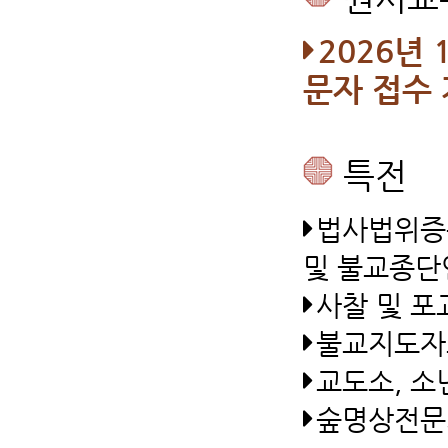
2026년 
문자 접수 
특전
법사법위증은
및 불교종단
사찰 및 포
불교지도자
교도소, 소
숲명상전문가