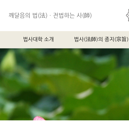
깨달음의 법(法)ㆍ전법하는 사(師)
법사대학 소개
법사(法師)의 종지(宗旨)
학장스님 인사말
법사(法師)의 종지(宗旨)
법사대학소개
연혁
조직기구
찾아오시는 길