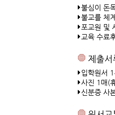
불심이 돈독
불교를 체계
포교원 및 
교육 수료후
제출서
입학원서 1
사진 1매(
신분증 사본
원서교