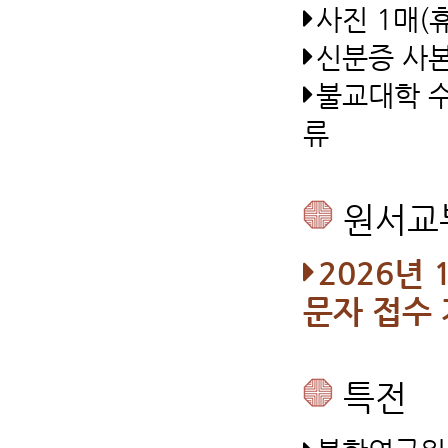
사진 1매(
신분증 사본
불교대학 수
류
원서교
2026년 
문자 접수 
특전