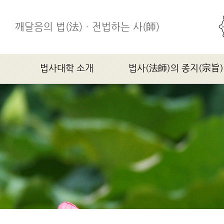
깨달음의 법(法)ㆍ전법하는 사(師)
법사대학 소개
법사(法師)의 종지(宗旨)
학장스님 인사말
법사(法師)의 종지(宗旨)
법사대학소개
연혁
조직기구
찾아오시는 길