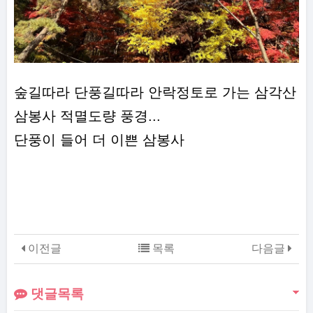
숲길따라 단풍길따라 안락정토로 가는 삼각산
삼봉사 적멸도량 풍경...
단풍이 들어 더 이쁜 삼봉사
이전글
목록
다음글
댓글목록