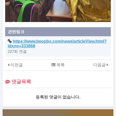
관련링크
https://www.beopbo.com/news/articleView.html?
idxno=333868
227회 연결
이전글
목록
다음글
댓글목록
등록된 댓글이 없습니다.