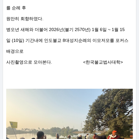
를 순례 후
.
원만히 회향하였다
2026
(
2570
) 1
6
~ 1
15
병오년 새해와 더불어
넌
불기
년
월
일
월
(10
)
8
일
일
기간내에 인도불교
대성지순례의 이모저모를 포커스
배경으로
.
<
>
사진촬영으로 모아본다
한국불교법사대학