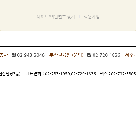
아이디/비밀번호 찾기
회원가입
봉사 :
02-943-3046
부산교육원 (문의) :
02-720-1836
제주교
대표전화 :
팩스 :
동,한선빌딩3층)
02-733-1959,02-720-1836
02-737-5305