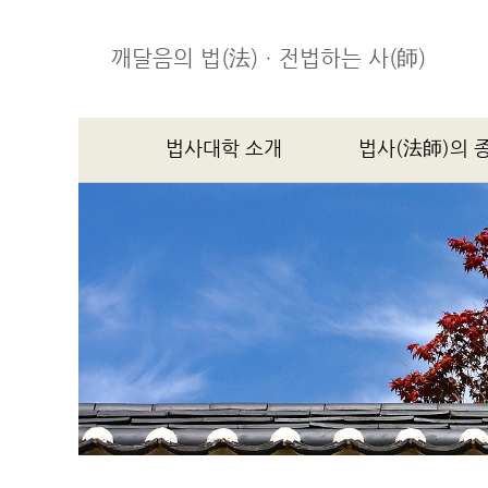
깨달음의 법(法)ㆍ전법하는 사(師)
법사대학 소개
법사(法師)의 
학장스님 인사말
법사(法師)의 종지(宗
법사대학소개
연혁
조직기구
찾아오시는 길