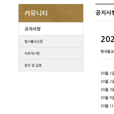
공지사
커뮤니티
공지사항
20
법사불교신문
한국불교
자유게시판
문의 및 답변
10월 1
10월 2일
10월 3
10월 9
10월 11
대법사