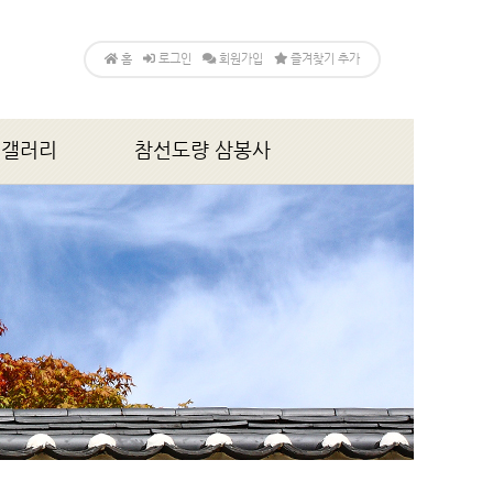
홈
로그인
회원가입
즐겨찾기 추가
갤러리
참선도량 삼봉사
앨범
소개
법회,행사안내
게시판
갤러리
찾아오시는 길