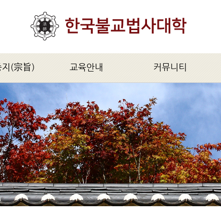
종지(宗旨)
교육안내
커뮤니티
旨)
모집요강
공지사항
법사과정(1년)
법사불교신문
대법사과정(2년)
자유게시판
불학연구원과정(5년)
문의 및 답변
불교석학과정(2년)
불교의식과정(특별과정)