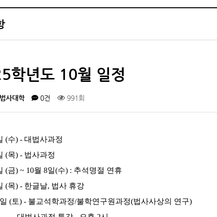
항
25학년도 10월 일정
법사대학
0건
991회
일 (수) - 대법사과정
 (목) -
법사과정
일 (금) ~ 10월 8일(수) : 추석명절 연휴
일 (목)
- 한글날, 법사 휴강
일 (토) -
불교석학과정/불학연구원과정(법사사상의 연구
)
과정 특강 - 오후 2시